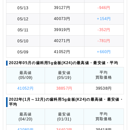
39127円
-946円
05/13
40073円
+154円
05/12
39919円
-352円
05/11
40271円
-781円
05/10
41052円
+660円
05/09
2022年05月の歯科用5g金板(K24)の最高値
・最安値
・平均
平均
最高値
最安値
買取価格
(05/09)
(05/19)
41052円
38857円
39538円
2022年(1月～12月)の歯科用5g金板(K24)の最高値
・最安値
・
平均
平均
最高値
最安値
買取価格
(04/20)
(01/31)
42080円
34402円
39418円