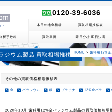
ト
0120-39-6036
本日の地金相場
買取相場推移表
イト
分析手数料
買取単価
即日分析 即日決済
HOME
>
歯科用12%
金パラジウム製品 買取相場推移表
その他の買取価格相場推移表
金
パラジウム
銀
プラチナ
12%金パラ
2020年10月 歯科用12%金パラジウム製品の買取価格相場