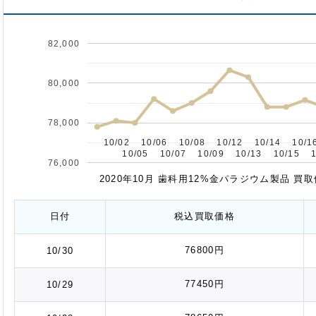
82,000
80,000
78,000
10/02
10/02
10/06
10/06
10/08
10/08
10/12
10/12
10/14
10/14
10/1
10/1
10/05
10/05
10/07
10/07
10/09
10/09
10/13
10/13
10/15
10/15
76,000
2020年10月 歯科用12%金パラジウム製品 買
日付
税込
買取価格
76800円
10/30
77450円
10/29