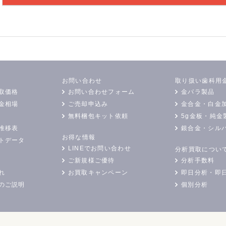
お問い合わせ
取り扱い歯科用
取価格
お問い合わせフォーム
金パラ製品
金相場
ご売却申込み
金合金・白金
無料梱包キット依頼
5g金板・純金
推移表
銀合金・シル
お得な情報
トデータ
LINEでお問い合わせ
分析買取につい
ご新規様ご優待
分析手数料
れ
お買取キャンペーン
即日分析・即
のご説明
個別分析