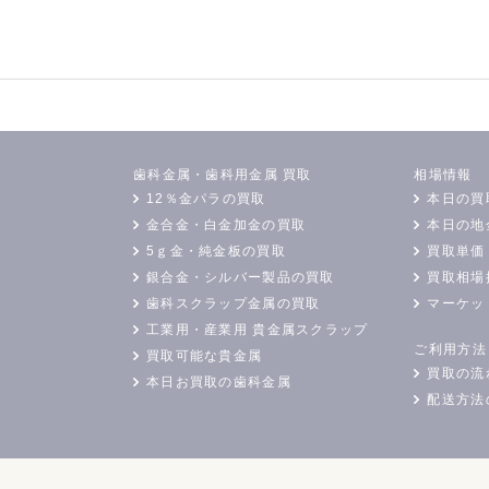
歯科金属・歯科用金属 買取
相場情報
12％金パラの買取
本日の買
金合金・白金加金の買取
本日の地
5ｇ金・純金板の買取
買取単価
銀合金・シルバー製品の買取
買取相場
歯科スクラップ金属の買取
マーケッ
工業用・産業用 貴金属スクラップ
ご利用方法
買取可能な貴金属
買取の流
本日お買取の歯科金属
配送方法