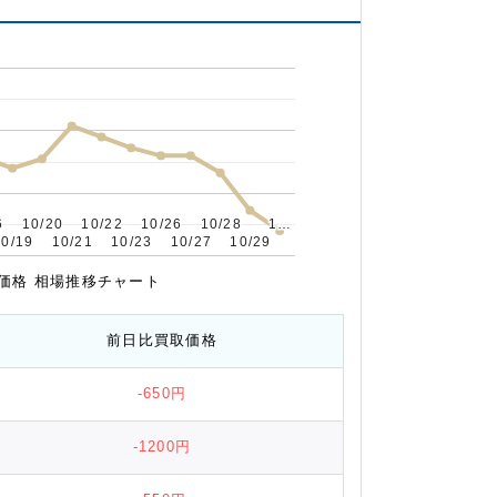
6
6
10/20
10/20
10/22
10/22
10/26
10/26
10/28
10/28
1…
1…
10/19
10/19
10/21
10/21
10/23
10/23
10/27
10/27
10/29
10/29
取価格 相場推移チャート
前日比
買取価格
-650円
-1200円