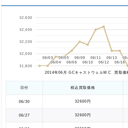
32,600
32,400
32,200
32,000
06/03
06/03
06/05
06/05
06/09
06/09
06/11
06/11
06/13
06/13
06
06
06/04
06/04
06/06
06/06
06/10
06/10
06/12
06/12
06/16
06/16
31,800
2014年06月 GCキャストウェルM.C. 買
日付
税込
買取価格
32600円
06/30
32600円
06/27