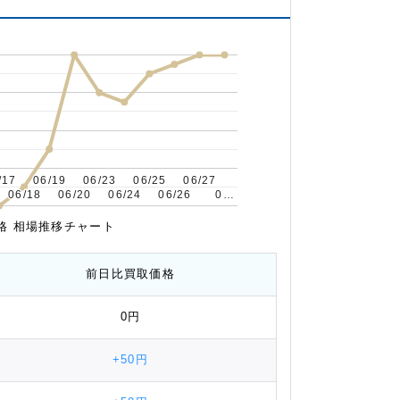
/17
/17
06/19
06/19
06/23
06/23
06/25
06/25
06/27
06/27
06/18
06/18
06/20
06/20
06/24
06/24
06/26
06/26
0…
0…
取価格 相場推移チャート
前日比
買取価格
0円
+50円