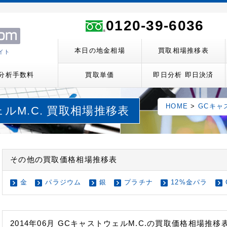
ト
0120-39-6036
本日の地金相場
買取相場推移表
イト
分析手数料
買取単価
即日分析 即日決済
HOME
>
GCキャ
ェルM.C. 買取相場推移表
その他の買取価格相場推移表
金
パラジウム
銀
プラチナ
12%金パラ
2014年06月 GCキャストウェルM.C.の買取価格相場推移