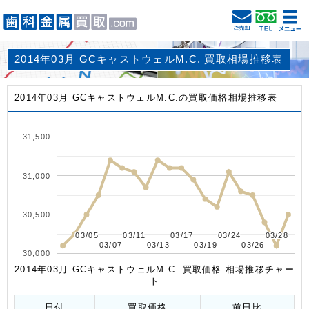
2014年03月 GCキャストウェルM.C. 買取相場推移表
2014年03月 GCキャストウェルM.C.の買取価格相場推移表
31,500
31,000
30,500
03/05
03/05
03/11
03/11
03/17
03/17
03/24
03/24
03/28
03/28
03/07
03/07
03/13
03/13
03/19
03/19
03/26
03/26
30,000
2014年03月 GCキャストウェルM.C. 買取価格 相場推移チャー
ト
日付
買取価格
前日比