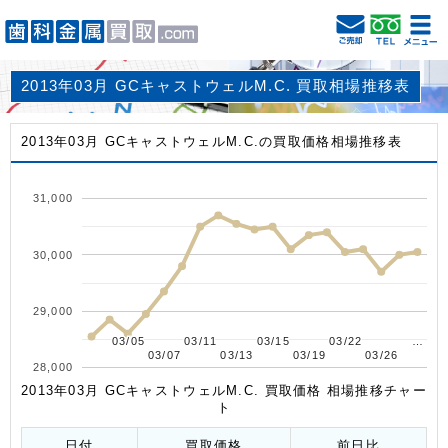
2013年03月 GCキャストウェルM.C. 買取相場推移表
2013年03月 GCキャストウェルM.C.の買取価格相場推移表
31,000
30,000
29,000
03/05
03/05
03/11
03/11
03/15
03/15
03/22
03/22
…
…
03/07
03/07
03/13
03/13
03/19
03/19
03/26
03/26
28,000
2013年03月 GCキャストウェルM.C. 買取価格 相場推移チャー
ト
日付
買取価格
前日比