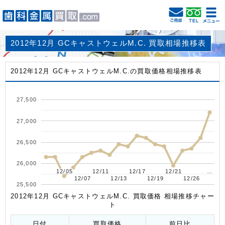
2012年12月 GCキャストウェルM.C. 買取相場推移表
2012年12月 GCキャストウェルM.C.の買取価格相場推移表
27,500
27,000
26,500
26,000
12/05
12/05
12/11
12/11
12/17
12/17
12/21
12/21
…
…
12/07
12/07
12/13
12/13
12/19
12/19
12/26
12/26
25,500
2012年12月 GCキャストウェルM.C. 買取価格 相場推移チャー
ト
日付
買取価格
前日比