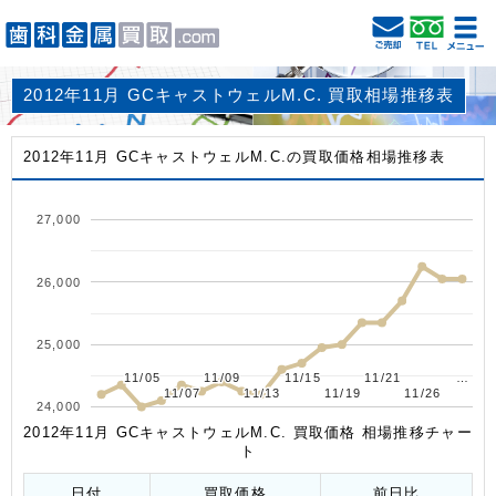
2012年11月 GCキャストウェルM.C. 買取相場推移表
2012年11月 GCキャストウェルM.C.の買取価格相場推移表
27,000
26,000
25,000
11/05
11/05
11/09
11/09
11/15
11/15
11/21
11/21
…
…
11/07
11/07
11/13
11/13
11/19
11/19
11/26
11/26
24,000
2012年11月 GCキャストウェルM.C. 買取価格 相場推移チャー
ト
日付
買取価格
前日比