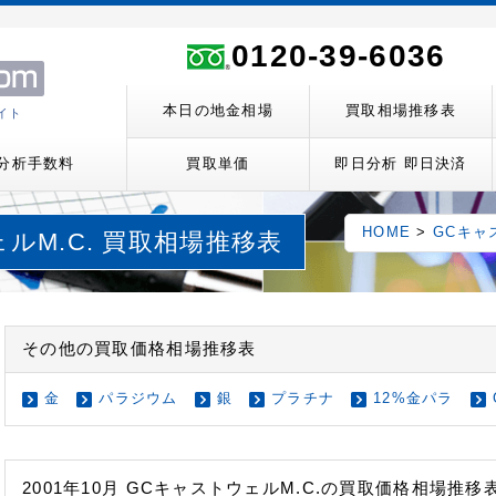
ト
0120-39-6036
本日の地金相場
買取相場推移表
イト
分析手数料
買取単価
即日分析 即日決済
HOME
>
GCキャ
ェルM.C. 買取相場推移表
その他の買取価格相場推移表
金
パラジウム
銀
プラチナ
12%金パラ
2001年10月 GCキャストウェルM.C.の買取価格相場推移