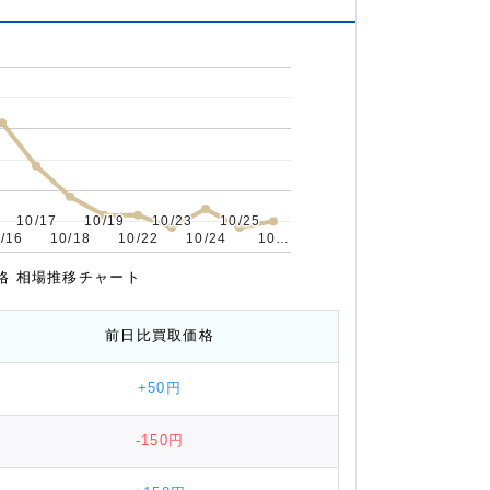
10/17
10/17
10/19
10/19
10/23
10/23
10/25
10/25
/16
/16
10/18
10/18
10/22
10/22
10/24
10/24
10…
10…
取価格 相場推移チャート
前日比
買取価格
+50円
-150円