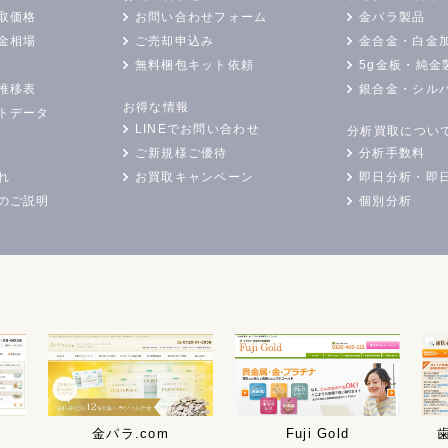
取価格
お問い合わせフォーム
金パラ製品
金相場
ご売却申込み
金合金・白金
無料梱包キット依頼
5g金板・純金
推移表
銀合金・シル
お得な情報
トデータ
LINEでお問い合わせ
分析買取につい
ご新規様ご優待
分析手数料
れ
お買取キャンペーン
即日分析・即
のご説明
個別分析
金パラ.com
Fuji Gold