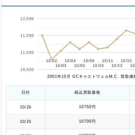
12,000
11,500
11,000
10/02
10/02
10/04
10/04
10/09
10/09
10/11
10/11
10/15
10/15
10/03
10/03
10/05
10/05
10/10
10/10
10/12
10/12
10
10
10,500
2001年10月 GCキャストウェルM.C. 買
日付
税込
買取価格
10750円
10/26
10700円
10/25