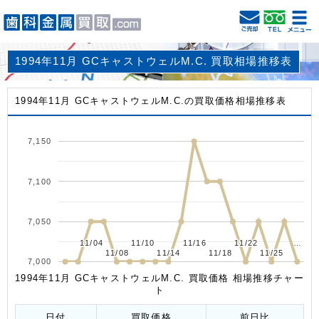
1994年11月 GCキャストウェルM.C. 買取相場推移表
1994年11月 GCキャストウェルM.C.の買取価格相場推移表
7,150
7,100
7,050
11/04
11/04
11/10
11/10
11/16
11/16
11/22
11/22
…
…
11/08
11/08
11/14
11/14
11/18
11/18
11/25
11/25
7,000
1994年11月 GCキャストウェルM.C. 買取価格 相場推移チャー
ト
日付
買取価格
前日比