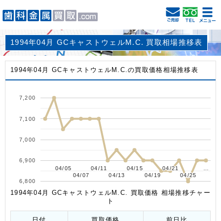
1994年04月 GCキャストウェルM.C. 買取相場推移表
1994年04月 GCキャストウェルM.C.の買取価格相場推移表
7,200
7,100
7,000
6,900
04/05
04/05
04/11
04/11
04/15
04/15
04/21
04/21
…
…
04/07
04/07
04/13
04/13
04/19
04/19
04/25
04/25
6,800
1994年04月 GCキャストウェルM.C. 買取価格 相場推移チャー
ト
日付
買取価格
前日比