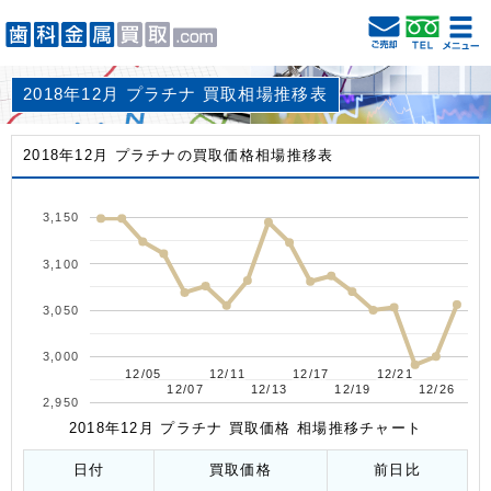
2018年12月 プラチナ 買取相場推移表
2018年12月 プラチナの買取価格相場推移表
3,150
3,100
3,050
3,000
12/05
12/05
12/11
12/11
12/17
12/17
12/21
12/21
12/07
12/07
12/13
12/13
12/19
12/19
12/26
12/26
2,950
2018年12月 プラチナ 買取価格 相場推移チャート
日付
買取価格
前日比