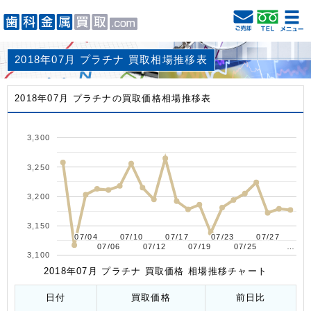
2018年07月 プラチナ 買取相場推移表
2018年07月 プラチナの買取価格相場推移表
3,300
3,250
3,200
3,150
07/04
07/04
07/10
07/10
07/17
07/17
07/23
07/23
07/27
07/27
07/06
07/06
07/12
07/12
07/19
07/19
07/25
07/25
…
…
3,100
2018年07月 プラチナ 買取価格 相場推移チャート
日付
買取価格
前日比