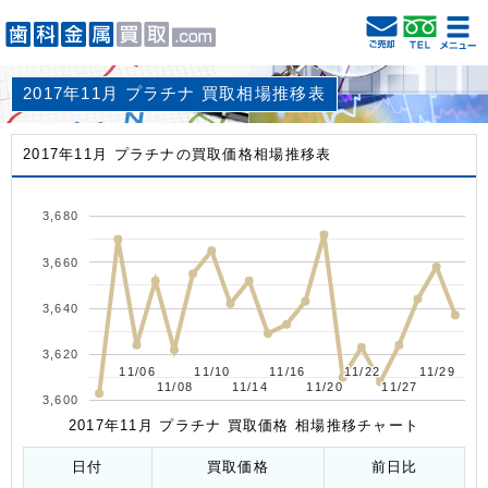
2017年11月 プラチナ 買取相場推移表
2017年11月 プラチナの買取価格相場推移表
3,680
3,660
3,640
3,620
11/06
11/06
11/10
11/10
11/16
11/16
11/22
11/22
11/29
11/29
11/08
11/08
11/14
11/14
11/20
11/20
11/27
11/27
3,600
2017年11月 プラチナ 買取価格 相場推移チャート
日付
買取価格
前日比