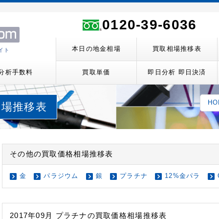
ト
0120-39-6036
本日の地金相場
買取相場推移表
イト
分析手数料
買取単価
即日分析 即日決済
HO
取相場推移表
その他の買取価格相場推移表
金
パラジウム
銀
プラチナ
12%金パラ
2017年09月 プラチナの買取価格相場推移表