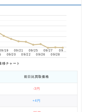
09/19
09/19
09/21
09/21
09/25
09/25
09/27
09/27
09…
09…
5
5
09/20
09/20
09/22
09/22
09/26
09/26
09/28
09/28
場推移チャート
前日比
買取価格
-3円
+4円