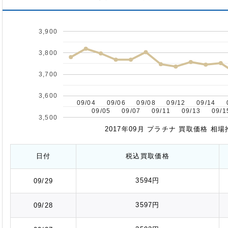
3,900
3,800
3,700
3,600
09/04
09/04
09/06
09/06
09/08
09/08
09/12
09/12
09/14
09/14
09/05
09/05
09/07
09/07
09/11
09/11
09/13
09/13
09/1
09/1
3,500
2017年09月 プラチナ 買取価格 相
日付
税込
買取価格
3594円
09/29
3597円
09/28