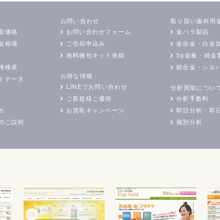
お問い合わせ
取り扱い歯科用
取価格
お問い合わせフォーム
金パラ製品
金相場
ご売却申込み
金合金・白金
無料梱包キット依頼
5g金板・純金
推移表
銀合金・シル
お得な情報
トデータ
LINEでお問い合わせ
分析買取につい
ご新規様ご優待
分析手数料
れ
お買取キャンペーン
即日分析・即
のご説明
個別分析