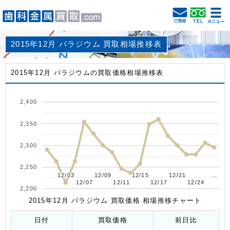
2015年12月 パラジウム 買取相場推移表
2015年12月 パラジウムの買取価格相場推移表
2,400
2,350
2,300
2,250
12/03
12/03
12/09
12/09
12/15
12/15
12/21
12/21
…
…
12/07
12/07
12/11
12/11
12/17
12/17
12/24
12/24
2,200
2015年12月 パラジウム 買取価格 相場推移チャート
日付
買取価格
前日比