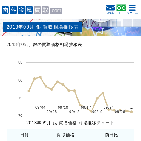
2013年09月 銀 買取相場推移表
2013年09月 銀の買取価格相場推移表
85
80
75
09/04
09/04
09/10
09/10
09/17
09/17
09/24
09/24
…
…
09/06
09/06
09/12
09/12
09/19
09/19
09/26
09/26
70
2013年09月 銀 買取価格 相場推移チャート
日付
買取価格
前日比