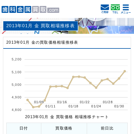
2013年01月 金 買取相場推移表
2013年01月 金の買取価格相場推移表
5,200
5,100
5,000
4,900
01/09
01/09
01/16
01/16
01/22
01/22
01/28
01/28
01/11
01/11
01/18
01/18
01/24
01/24
01/30
01/30
4,800
2013年01月 金 買取価格 相場推移チャート
日付
買取価格
前日比