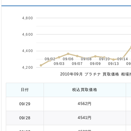
4,800
4,600
4,400
09/02
09/02
09/06
09/06
09/08
09/08
09/10
09/10
09/14
09/14
09/03
09/03
09/07
09/07
09/09
09/09
09/13
09/13
09
09
4,200
2010年09月 プラチナ 買取価格 相
日付
税込
買取価格
4562円
09/29
4541円
09/28