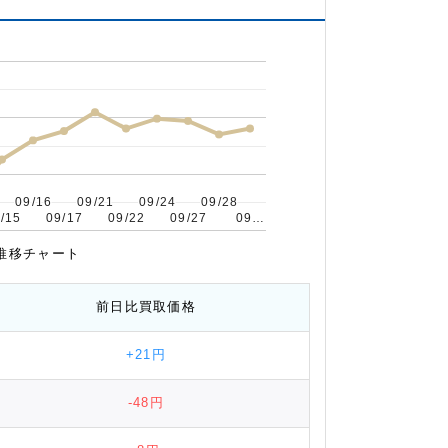
09/16
09/16
09/21
09/21
09/24
09/24
09/28
09/28
/15
/15
09/17
09/17
09/22
09/22
09/27
09/27
09…
09…
場推移チャート
前日比
買取価格
+21円
-48円