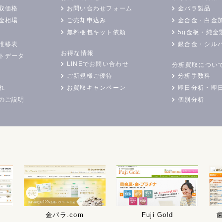
取価格
お問い合わせフォーム
金パラ製品
金相場
ご売却申込み
金合金・白金
無料梱包キット依頼
5g金板・純金
推移表
銀合金・シル
お得な情報
トデータ
LINEでお問い合わせ
分析買取につい
ご新規様ご優待
分析手数料
れ
お買取キャンペーン
即日分析・即
のご説明
個別分析
金パラ.com
Fuji Gold