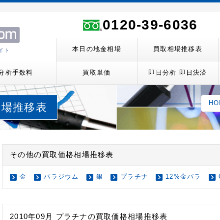
ト
0120-39-6036
本日の地金相場
買取相場推移表
イト
分析手数料
買取単価
即日分析 即日決済
HO
取相場推移表
その他の買取価格相場推移表
金
パラジウム
銀
プラチナ
12%金パラ
2010年09月 プラチナの買取価格相場推移表