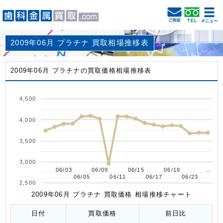
2009年06月 プラチナ 買取相場推移表
2009年06月 プラチナの買取価格相場推移表
4,500
4,000
3,500
3,000
06/03
06/03
06/09
06/09
06/15
06/15
06/19
06/19
…
…
06/05
06/05
06/11
06/11
06/17
06/17
06/23
06/23
2,500
2009年06月 プラチナ 買取価格 相場推移チャート
日付
買取価格
前日比