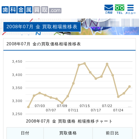
2008年07月 金 買取相場推移表
2008年07月 金の買取価格相場推移表
3,450
3,400
3,350
3,300
07/03
07/03
07/09
07/09
07/15
07/15
07/22
07/22
…
…
07/07
07/07
07/11
07/11
07/17
07/17
07/24
07/24
3,250
2008年07月 金 買取価格 相場推移チャート
日付
買取価格
前日比