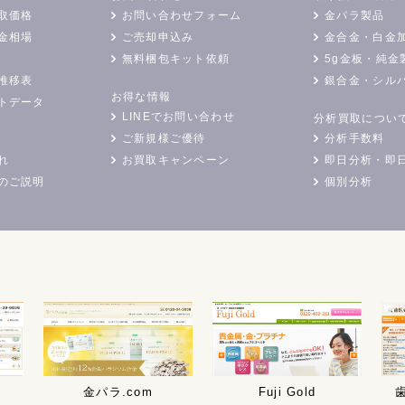
取価格
お問い合わせフォーム
金パラ製品
金相場
ご売却申込み
金合金・白金
無料梱包キット依頼
5g金板・純金
推移表
銀合金・シル
お得な情報
トデータ
LINEでお問い合わせ
分析買取につい
ご新規様ご優待
分析手数料
れ
お買取キャンペーン
即日分析・即
のご説明
個別分析
金パラ.com
Fuji Gold