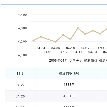
4,400
4,300
4,200
04/04
04/04
04/06
04/06
04/10
04/10
04/12
04/12
04/14
04/14
04/05
04/05
04/07
04/07
04/11
04/11
04/13
04/13
04
04
4,100
2006年04月 プラチナ 買取価格 相
日付
税込
買取価格
4338円
04/27
4301円
04/26