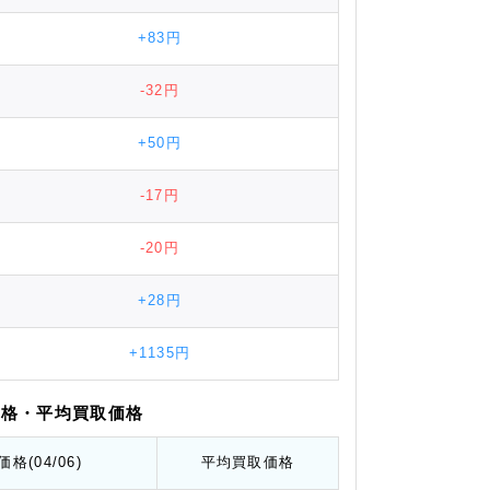
+83円
-32円
+50円
-17円
-20円
+28円
+1135円
価格
・平均
買取価格
価格
(04/06)
平均
買取価格