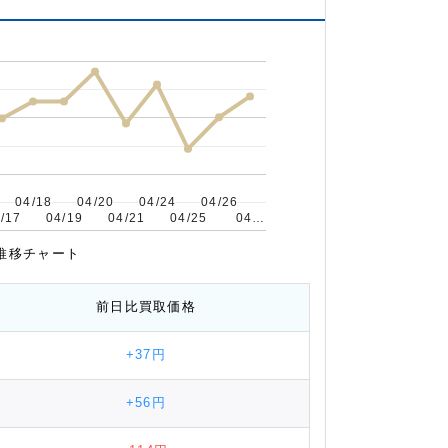
04/18
04/18
04/20
04/20
04/24
04/24
04/26
04/26
/17
/17
04/19
04/19
04/21
04/21
04/25
04/25
04…
04…
場推移チャート
前日比
買取価格
+37円
+56円