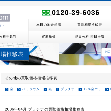
ト
0120-39-6036
本日の地金相場
買取相場推移表
イト
分析手数料
買取単価
即日分析 即日決済
HO
取相場推移表
その他の買取価格相場推移表
金
パラジウム
銀
プラチナ
12%金パラ
2006年04月 プラチナの買取価格相場推移表