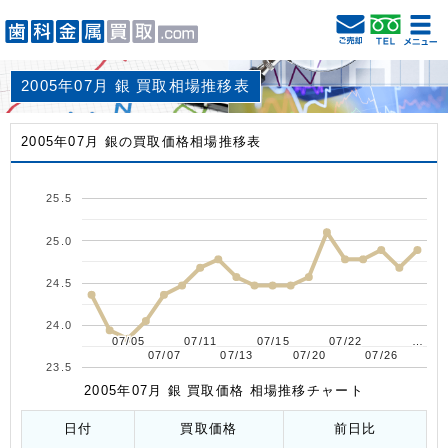
2005年07月 銀 買取相場推移表
2005年07月 銀の買取価格相場推移表
25.5
25.0
24.5
24.0
07/05
07/05
07/11
07/11
07/15
07/15
07/22
07/22
…
…
07/07
07/07
07/13
07/13
07/20
07/20
07/26
07/26
23.5
2005年07月 銀 買取価格 相場推移チャート
日付
買取価格
前日比