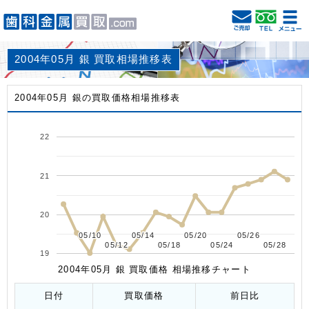
2004年05月 銀 買取相場推移表
2004年05月 銀の買取価格相場推移表
22
21
20
05/10
05/10
05/14
05/14
05/20
05/20
05/26
05/26
05/12
05/12
05/18
05/18
05/24
05/24
05/28
05/28
19
2004年05月 銀 買取価格 相場推移チャート
日付
買取価格
前日比