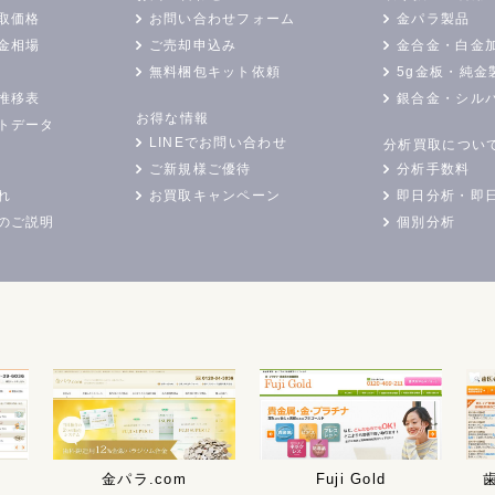
取価格
お問い合わせフォーム
金パラ製品
金相場
ご売却申込み
金合金・白金
無料梱包キット依頼
5g金板・純金
推移表
銀合金・シル
お得な情報
トデータ
LINEでお問い合わせ
分析買取につい
ご新規様ご優待
分析手数料
れ
お買取キャンペーン
即日分析・即
のご説明
個別分析
金パラ.com
Fuji Gold