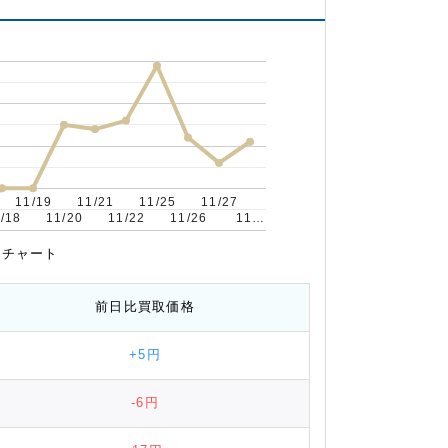
11/19
11/19
11/21
11/21
11/25
11/25
11/27
11/27
/18
/18
11/20
11/20
11/22
11/22
11/26
11/26
11…
11…
推移チャート
前日比
買取価格
+5円
-6円