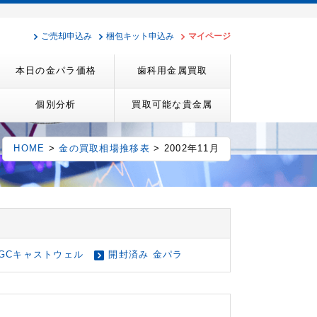
ご売却申込み
梱包キット申込み
マイページ
本日の金パラ価格
歯科用金属買取
個別分析
買取可能な貴金属
HOME
>
金の買取相場推移表
> 2002年11月
GCキャストウェル
開封済み 金パラ