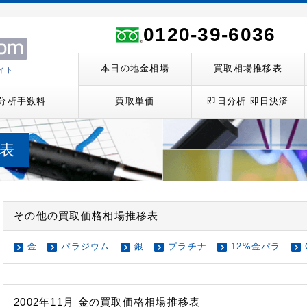
ト
0120-39-6036
本日の地金相場
買取相場推移表
イト
分析手数料
買取単価
即日分析 即日決済
移表
その他の買取価格相場推移表
金
パラジウム
銀
プラチナ
12%金パラ
2002年11月 金の買取価格相場推移表