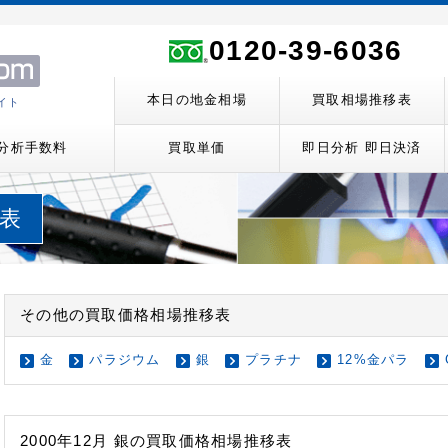
ト
0120-39-6036
本日の地金相場
買取相場推移表
イト
分析手数料
買取単価
即日分析 即日決済
移表
その他の買取価格相場推移表
金
パラジウム
銀
プラチナ
12%金パラ
2000年12月 銀の買取価格相場推移表