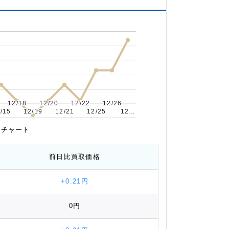
12/18
12/18
12/20
12/20
12/22
12/22
12/26
12/26
/15
/15
12/19
12/19
12/21
12/21
12/25
12/25
12…
12…
推移チャート
前日比
買取価格
+0.21円
0円