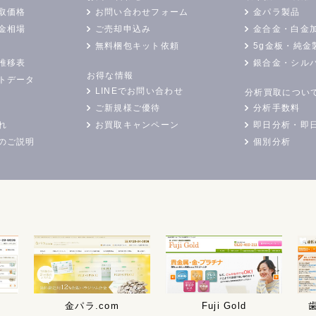
取価格
お問い合わせフォーム
金パラ製品
金相場
ご売却申込み
金合金・白金
無料梱包キット依頼
5g金板・純金
推移表
銀合金・シル
お得な情報
トデータ
LINEでお問い合わせ
分析買取につい
ご新規様ご優待
分析手数料
れ
お買取キャンペーン
即日分析・即
のご説明
個別分析
金パラ.com
Fuji Gold