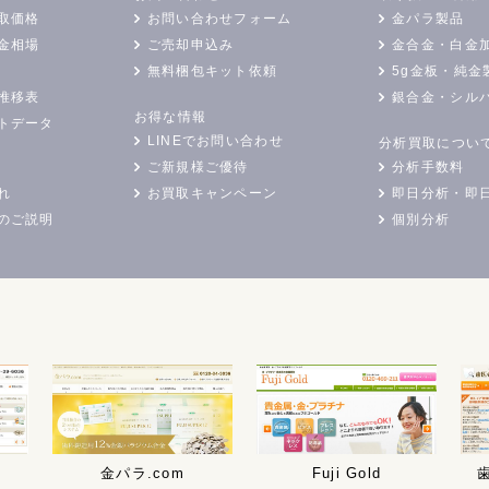
取価格
お問い合わせフォーム
金パラ製品
金相場
ご売却申込み
金合金・白金
無料梱包キット依頼
5g金板・純金
推移表
銀合金・シル
お得な情報
トデータ
LINEでお問い合わせ
分析買取につい
ご新規様ご優待
分析手数料
れ
お買取キャンペーン
即日分析・即
のご説明
個別分析
金パラ.com
Fuji Gold