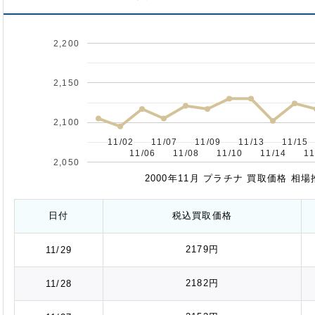
2,200
2,150
2,100
11/02
11/02
11/07
11/07
11/09
11/09
11/13
11/13
11/15
11/15
11/06
11/06
11/08
11/08
11/10
11/10
11/14
11/14
11
11
2,050
2000年11月 プラチナ 買取価格 相
日付
税込
買取価格
2179円
11/29
2182円
11/28