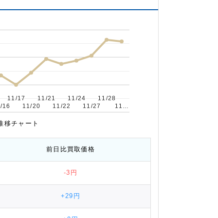
11/17
11/17
11/21
11/21
11/24
11/24
11/28
11/28
/16
/16
11/20
11/20
11/22
11/22
11/27
11/27
11…
11…
場推移チャート
前日比
買取価格
-3円
+29円