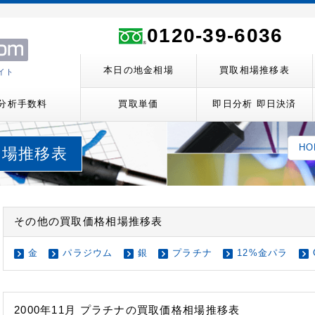
ト
0120-39-6036
本日の地金相場
買取相場推移表
イト
分析手数料
買取単価
即日分析 即日決済
HO
取相場推移表
その他の買取価格相場推移表
金
パラジウム
銀
プラチナ
12%金パラ
2000年11月 プラチナの買取価格相場推移表