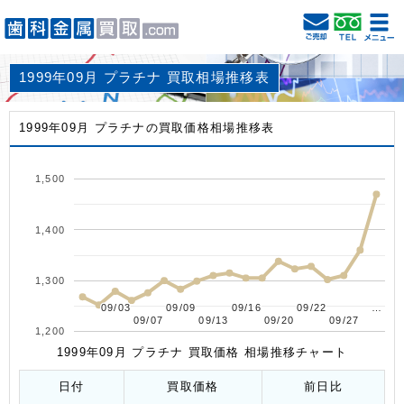
1999年09月 プラチナ 買取相場推移表
1999年09月 プラチナの買取価格相場推移表
1,500
1,400
1,300
09/03
09/03
09/09
09/09
09/16
09/16
09/22
09/22
…
…
09/07
09/07
09/13
09/13
09/20
09/20
09/27
09/27
1,200
1999年09月 プラチナ 買取価格 相場推移チャート
日付
買取価格
前日比