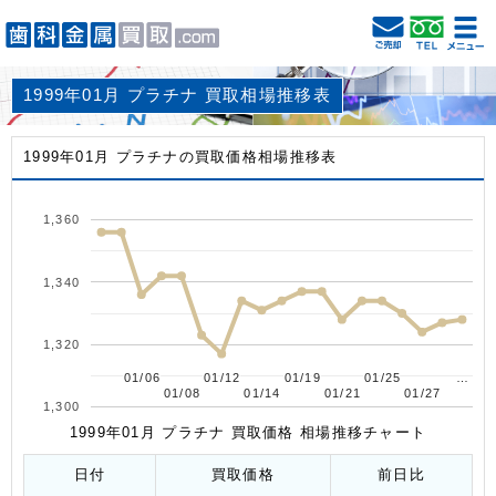
1999年01月 プラチナ 買取相場推移表
1999年01月 プラチナの買取価格相場推移表
1,360
1,340
1,320
01/06
01/06
01/12
01/12
01/19
01/19
01/25
01/25
…
…
01/08
01/08
01/14
01/14
01/21
01/21
01/27
01/27
1,300
1999年01月 プラチナ 買取価格 相場推移チャート
日付
買取価格
前日比