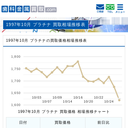
1997年10月 プラチナ 買取相場推移表
1997年10月 プラチナの買取価格相場推移表
1,800
1,750
1,700
1,650
10/03
10/03
10/09
10/09
10/16
10/16
10/22
10/22
…
…
10/07
10/07
10/14
10/14
10/20
10/20
10/24
10/24
1,600
1997年10月 プラチナ 買取価格 相場推移チャート
日付
買取価格
前日比