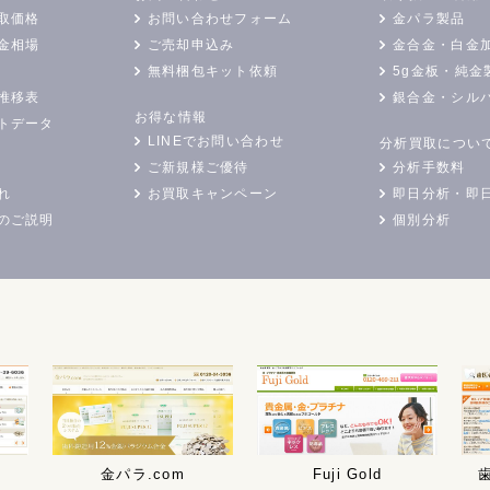
取価格
お問い合わせフォーム
金パラ製品
金相場
ご売却申込み
金合金・白金
無料梱包キット依頼
5g金板・純金
推移表
銀合金・シル
お得な情報
トデータ
LINEでお問い合わせ
分析買取につい
ご新規様ご優待
分析手数料
れ
お買取キャンペーン
即日分析・即
のご説明
個別分析
金パラ.com
Fuji Gold