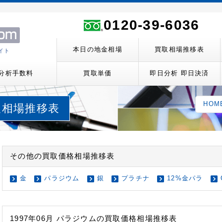
ト
0120-39-6036
本日の地金相場
買取相場推移表
イト
分析手数料
買取単価
即日分析 即日決済
HOM
買取相場推移表
その他の買取価格相場推移表
金
パラジウム
銀
プラチナ
12%金パラ
1997年06月 パラジウムの買取価格相場推移表