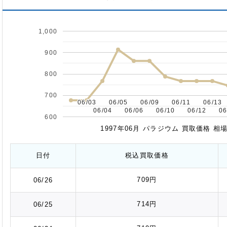
1,000
900
800
700
06/03
06/03
06/05
06/05
06/09
06/09
06/11
06/11
06/13
06/13
06/04
06/04
06/06
06/06
06/10
06/10
06/12
06/12
06
06
600
1997年06月 パラジウム 買取価格 
日付
税込
買取価格
709円
06/26
714円
06/25