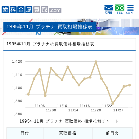
1995年11月 プラチナ 買取相場推移表
1995年11月 プラチナの買取価格相場推移表
1,420
1,410
1,400
1,390
11/06
11/06
11/10
11/10
11/16
11/16
11/22
11/22
…
…
11/08
11/08
11/14
11/14
11/20
11/20
11/27
11/27
1,380
1995年11月 プラチナ 買取価格 相場推移チャート
日付
買取価格
前日比