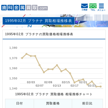
1995年02月 プラチナ 買取相場推移表
1995年02月 プラチナの買取価格相場推移表
1,380
1,370
1,360
1,350
02/03
02/03
02/09
02/09
02/15
02/15
02/21
02/21
…
…
02/07
02/07
02/13
02/13
02/17
02/17
02/23
02/23
1,340
1995年02月 プラチナ 買取価格 相場推移チャート
日付
買取価格
前日比