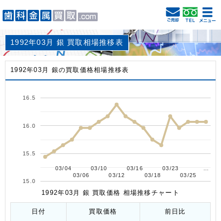
1992年03月 銀 買取相場推移表
1992年03月 銀の買取価格相場推移表
16.5
16.0
15.5
03/04
03/04
03/10
03/10
03/16
03/16
03/23
03/23
…
…
03/06
03/06
03/12
03/12
03/18
03/18
03/25
03/25
15.0
1992年03月 銀 買取価格 相場推移チャート
日付
買取価格
前日比