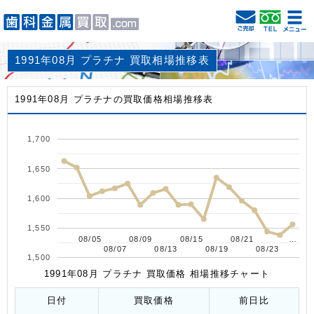
1991年08月 プラチナ 買取相場推移表
1991年08月 プラチナの買取価格相場推移表
1,700
1,650
1,600
1,550
08/05
08/05
08/09
08/09
08/15
08/15
08/21
08/21
…
…
08/07
08/07
08/13
08/13
08/19
08/19
08/23
08/23
1,500
1991年08月 プラチナ 買取価格 相場推移チャート
日付
買取価格
前日比